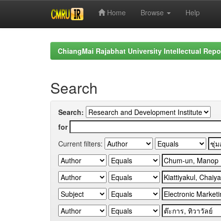
Home
Browse
Help
Skip
navigation
ChiangMai Rajabhat University Intellectual Repo
Search
Search:
for
Current filters: