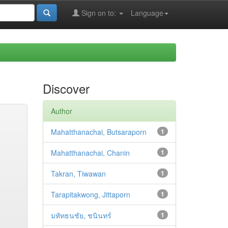
Sign on to:
Language
Discover
Author
Mahatthanachai, Butsaraporn
1
Mahatthanachai, Chanin
1
Takran, Tiwawan
1
Tarapitakwong, Jittaporn
1
มหัทธนชัย, ชนินทร์
1