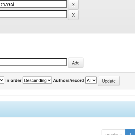
In order
Authors/record
previous
1