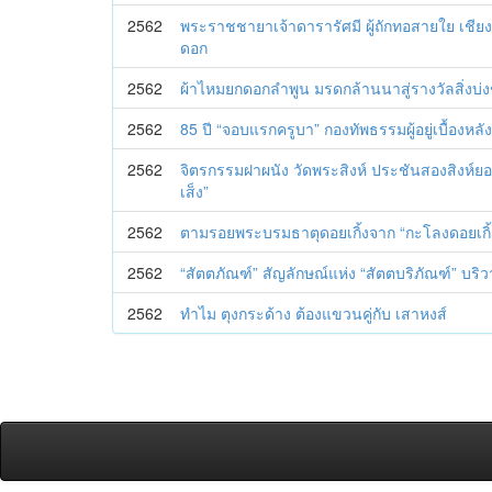
2562
พระราชชายาเจ้าดารารัศมี ผู้ถักทอสายใย เชีย
ดอก
2562
ผ้าไหมยกดอกลำพูน มรดกล้านนาสู่รางวัลสิ่งบ่ง
2562
85 ปี “จอบแรกครูบา” กองทัพธรรมผู้อยู่เบื้องหล
2562
จิตรกรรมฝาผนัง วัดพระสิงห์ ประชันสองสิงห์ยอ
เส็ง”
2562
ตามรอยพระบรมธาตุดอยเกิ้งจาก “กะโลงดอยเกิ้
2562
“สัตตภัณฑ์” สัญลักษณ์แห่ง “สัตตบริภัณฑ์” บร
2562
ทำไม ตุงกระด้าง ต้องแขวนคู่กับ เสาหงส์