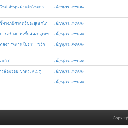
งใหม่-ลำพูน ผ่านผ้าไหมยก
เพ็ญสุภา, สุขคตะ
ชี้ทางภูมิศาสตร์ของยูเนสโก
เพ็ญสุภา, สุขคตะ
ังการสร้างถนนขึ้นสู่ดอยสุเทพ
เพ็ญสุภา, สุขคตะ
ดสง่า “หนานโปธา” - “เจ๊ก
เพ็ญสุภา, สุขคตะ
งแก้ว”
เพ็ญสุภา, สุขคตะ
ิวารล้อมรอบเขาพระสุเมรุ
เพ็ญสุภา, สุขคตะ
เพ็ญสุภา, สุขคตะ
Copyrigh