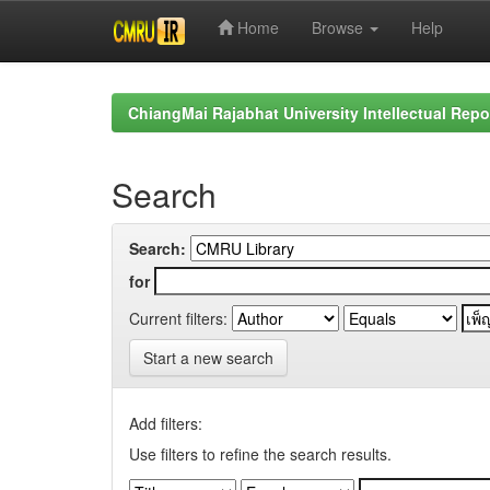
Home
Browse
Help
Skip
navigation
ChiangMai Rajabhat University Intellectual Repo
Search
Search:
for
Current filters:
Start a new search
Add filters:
Use filters to refine the search results.