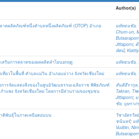
Author(s)
ตลาดผลิตภัณฑ์หนึ่งตำบลหนึ่งผลิตภัณฑ์ (OTOP) อำเภอ
มหัทธนชัย, 
Chum-un, 
Butsarapor
Jittaporn
;
ต๊
ทัศน์
;
Kiatti
ส่งเสริมการตลาดของผลผลิตลำไยนอกฤดู
มหัทธนชัย, 
ี่ยวในพื้นที่ ตำบลแม่วิน อำเภอแม่วาง จังหวัดเชียงใหม่
มหัทธนชัย, 
การจัดแสดงสิ่งของในศูนย์วัฒนธรรมเฉลิมราช พิพิธภัณฑ์
สันติธีรากุ
ำแพง จังหวัดเชียงใหม่ โดยการมีส่วนร่วมของชุมชน
Takran, Ti
Jittaporn
;
ม
ชัย, บุษราภ
มชาติพันธุ์ในภาคเหนือตอนบน
วิชาอัครวิทย์
ชนินทร์
;
มห
Vudtiin, Nim
Butsarapor