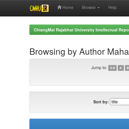
Home
Browse
Help
Skip
navigation
ChiangMai Rajabhat University Intellectual Repo
Browsing by Author Maha
Jump to:
0-9
A
B
Sort by: