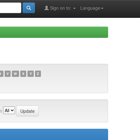
Sign on to:
Language
U
V
W
X
Y
Z
: