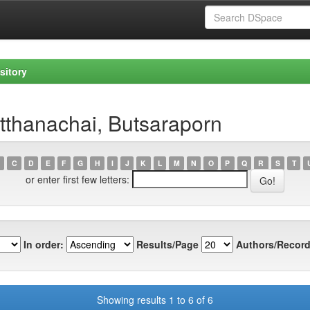
sitory
tthanachai, Butsaraporn
C
D
E
F
G
H
I
J
K
L
M
N
O
P
Q
R
S
T
or enter first few letters:
In order:
Results/Page
Authors/Record
Showing results 1 to 6 of 6