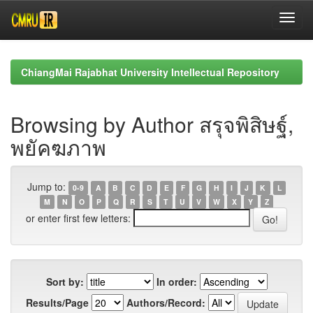
Skip
navigation
ChiangMai Rajabhat University Intellectual Repository
Browsing by Author สรุจพิสิษฐ์,
พยัคฆภาพ
Jump to:
0-9
A
B
C
D
E
F
G
H
I
J
K
L
M
N
O
P
Q
R
S
T
U
V
W
X
Y
Z
or enter first few letters:
Sort by:
In order:
Results/Page
Authors/Record: