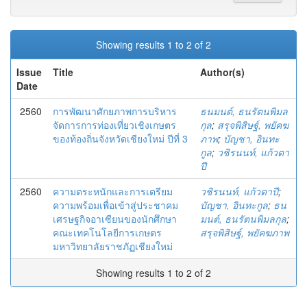
Showing results 1 to 2 of 2
Issue
Title
Author(s)
Date
2560
การพัฒนาศักยภาพการบริหาร
ธนมนต์, ธนรัตนพิมล
จัดการการท่องเที่ยวเชิงเกษตร
กุล
;
สรุจพิสิษฐ์, พยัคฆ
ของท้องถิ่นจังหวัดเชียงใหม่ ปีที่ 3
ภาพ
;
บัญชา, อินทะ
กูล
;
วชิรนนท์, แก้วตา
ปี
2560
ความตระหนักและการเตรียม
วชิรนนท์, แก้วตาปี
;
ความพร้อมเพื่อเข้าสู่ประชาคม
บัญชา, อินทะกูล
;
ธน
เศรษฐกิจอาเซียนของนักศึกษา
มนต์, ธนรัตนพิมลกุล
;
คณะเทคโนโลยีการเกษตร
สรุจพิสิษฐ์, พยัคฆภาพ
มหาวิทยาลัยราชภัฏเชียงใหม่
Showing results 1 to 2 of 2