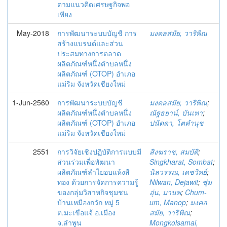
ตามแนวคิดเศรษฐกิจพอ
เพียง
May-2018
การพัฒนาระบบบัญชี การ
มงคลสมัย, วาริพิณ
สร้างแบรนด์และส่วน
ประสมทางการตลาด
ผลิตภัณฑ์หนึ่งตำบลหนึ่ง
ผลิตภัณฑ์ (OTOP) อำเภอ
แม่ริม จังหวัดเชียงใหม่
1-Jun-2560
การพัฒนาระบบบัญชี
มงคลสมัย, วาริพิณ
;
ผลิตภัณฑ์หนึ่งตำบลหนึ่ง
ณัฐธยาน์, บันเทา
;
ผลิตภัณฑ์ (OTOP) อำเภอ
ปนัดดา, โตคำนุช
แม่ริม จังหวัดเชียงใหม่
2551
การวิจัยเชิงปฏิบัติการแบบมี
สิงฆราช, สมบัติ
;
ส่วนร่วมเพื่อพัฒนา
Singkharat, Sombat
;
ผลิตภัณฑ์ลำไยอบแห้งสี
นิลวรรณ, เดชวิทย์
;
ทอง ด้วยการจัดการความรู้
Nilwan, Dejawit
;
ชุ่ม
ของกลุ่มวิสาหกิจชุมชน
อุ่น, มานพ
;
Chum-
บ้านเหมืองกวัก หมู่ 5
um, Manop
;
มงคล
ต.มะเขือแจ้ อ.เมือง
สมัย, วาริพิณ
;
จ.ลำพูน
Mongkolsamai,