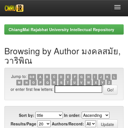
Skip
navigation
ChiangMai Rajabhat University Intellectual Repository
Browsing by Author มงคลสมัย,
วาริพิณ
Jump to:
0-9
A
B
C
D
E
F
G
H
I
J
K
L
M
N
O
P
Q
R
S
T
U
V
W
X
Y
Z
or enter first few letters:
Sort by:
In order:
Results/Page
Authors/Record: