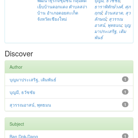
พัฒนาธุรกิจชุมชน กลุ่มตัด
บุญมี, ธวัชชัย
;
เย็บบ้านดอกแดง ตำบลสง่า
ธาราพิทักษ์วงศ์, ศุภ
บ้าน อำเภอดอยสะเก็ด
ฤกษ์
;
อ้วนสอาด, สุว
จังหวัดเชียงใหม่
ลักษณ์
;
สุวรรณ
อาสน์, พุทธมน
;
บุญ
มาประเสริฐ, เติม
พันธ์
Discover
Author
บุญมาประเสริฐ, เติมพันธ์
1
บุญมี, ธวัชชัย
1
สุวรรณอาสน์, พุทธมน
1
Subject
Ban Dok-Dang
1