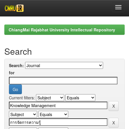
Skip
navigation
ChiangMai Rajabhat University Intellectual Repository
Search
Search:
for
Current filters: