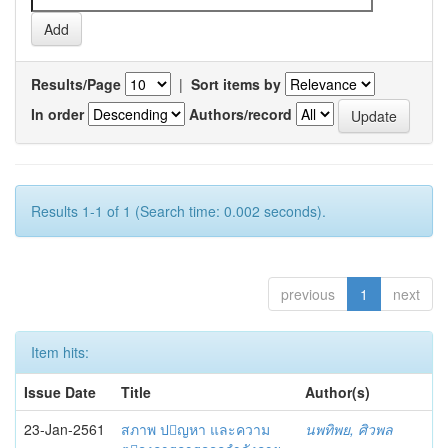
Results/Page
|
Sort items by
In order
Authors/record
Results 1-1 of 1 (Search time: 0.002 seconds).
previous
1
next
Item hits:
Issue Date
Title
Author(s)
23-Jan-2561
สภาพ ปญหา และความ
นพทิพย, ศิวพล