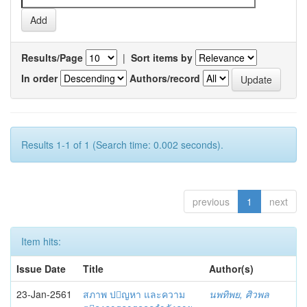
Results/Page
|
Sort items by
In order
Authors/record
Results 1-1 of 1 (Search time: 0.002 seconds).
previous
1
next
Item hits:
Issue Date
Title
Author(s)
23-Jan-2561
สภาพ ปญหา และความ
นพทิพย, ศิวพล