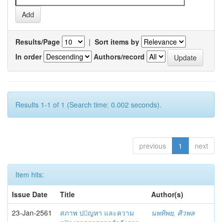
Results/Page
|
Sort items by
In order
Authors/record
Results 1-1 of 1 (Search time: 0.002 seconds).
previous
1
next
Item hits:
Issue Date
Title
Author(s)
23-Jan-2561
สภาพ ปญหา และความ
นพทิพย, ศิวพล