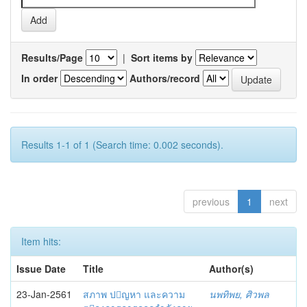
Results/Page
|
Sort items by
In order
Authors/record
Results 1-1 of 1 (Search time: 0.002 seconds).
previous
1
next
Item hits:
Issue Date
Title
Author(s)
23-Jan-2561
สภาพ ปญหา และความ
นพทิพย, ศิวพล