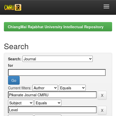
Skip
navigation
ChiangMai Rajabhat University Intellectual Repository
Search
Search:
for
Current filters: