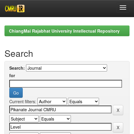
Skip
navigation
ChiangMai Rajabhat University Intellectual Repository
Search
Search:
for
Current filters: