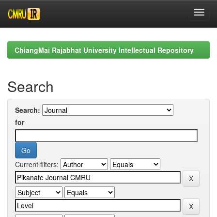
Skip
navigation
ChiangMai Rajabhat University Intellectual Repository
Search
Search:
for
Current filters: