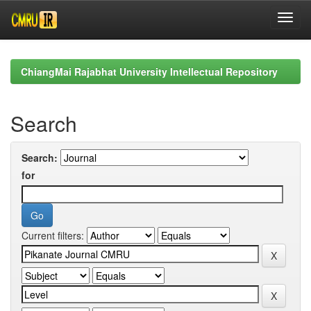
Skip
navigation
ChiangMai Rajabhat University Intellectual Repository
Search
Search:
for
Current filters: