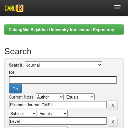
Skip
navigation
ChiangMai Rajabhat University Intellectual Repository
Search
Search:
for
Current filters: