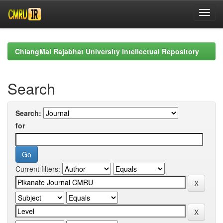
Skip
navigation
ChiangMai Rajabhat University Intellectual Repository
Search
Search:
for
Current filters: