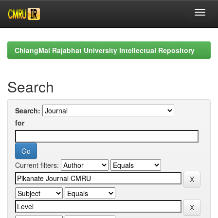
Skip
navigation
ChiangMai Rajabhat University Intellectual Repository
Search
Search:
for
Current filters: