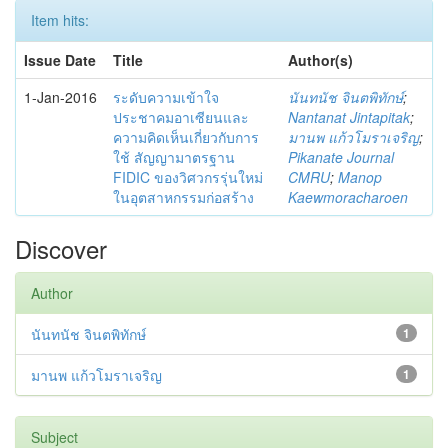
Item hits:
Issue Date
Title
Author(s)
1-Jan-2016
ระดับความเข้าใจ
นันทนัช จินตพิทักษ์
;
ประชาคมอาเซียนและ
Nantanat Jintapitak
;
ความคิดเห็นเกี่ยวกับการ
มานพ แก้วโมราเจริญ
;
ใช้ สัญญามาตรฐาน
Pikanate Journal
FIDIC ของวิศวกรรุ่นใหม่
CMRU
;
Manop
ในอุตสาหกรรมก่อสร้าง
Kaewmoracharoen
Discover
Author
นันทนัช จินตพิทักษ์
1
มานพ แก้วโมราเจริญ
1
Subject