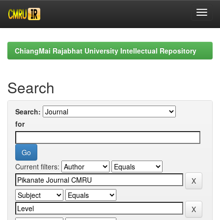
Skip
navigation
ChiangMai Rajabhat University Intellectual Repository
Search
Search:
for
Current filters: