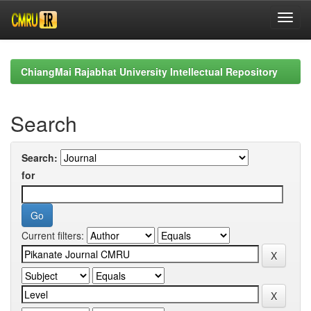
Skip
navigation
ChiangMai Rajabhat University Intellectual Repository
Search
Search:
for
Current filters: