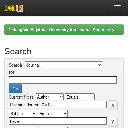
Skip
navigation
ChiangMai Rajabhat University Intellectual Repository
Search
Search:
for
Current filters: