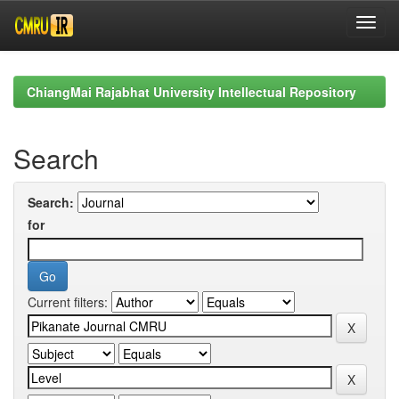
Skip
navigation
ChiangMai Rajabhat University Intellectual Repository
Search
Search:
for
Current filters: