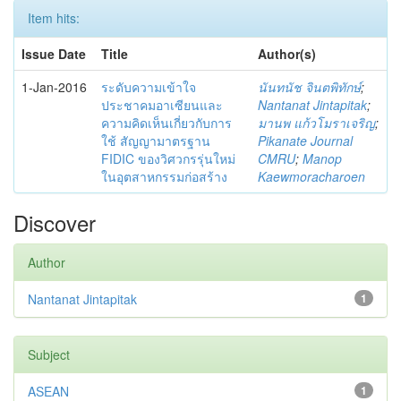
Item hits:
Issue Date
Title
Author(s)
1-Jan-2016
ระดับความเข้าใจ
นันทนัช จินตพิทักษ์
;
ประชาคมอาเซียนและ
Nantanat Jintapitak
;
ความคิดเห็นเกี่ยวกับการ
มานพ แก้วโมราเจริญ
;
ใช้ สัญญามาตรฐาน
Pikanate Journal
FIDIC ของวิศวกรรุ่นใหม่
CMRU
;
Manop
ในอุตสาหกรรมก่อสร้าง
Kaewmoracharoen
Discover
Author
Nantanat Jintapitak
1
Subject
ASEAN
1