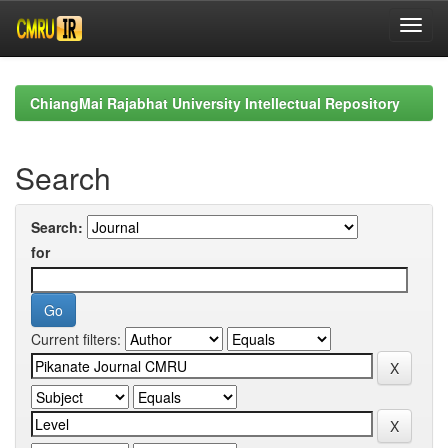
Skip
navigation
ChiangMai Rajabhat University Intellectual Repository
Search
Search:
for
Current filters: