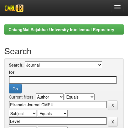
Skip
navigation
ChiangMai Rajabhat University Intellectual Repository
Search
Search:
for
Current filters: