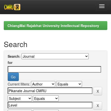
Skip
navigation
ChiangMai Rajabhat University Intellectual Repository
Search
Search:
for
Current filters: