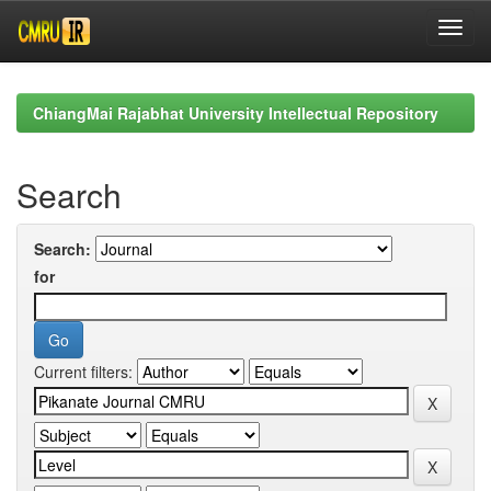
Skip
navigation
ChiangMai Rajabhat University Intellectual Repository
Search
Search:
for
Current filters: