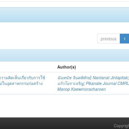
previous
1
Author(s)
มคิดเห็นเกี่ยวกับการใช้
นันทนัช จินตพิทักษ์
;
Nantanat Jintapitak
่ในอุตสาหกรรมก่อสร้าง
แก้วโมราเจริญ
;
Pikanate Journal CMR
Manop Kaewmoracharoen
Copyrigh