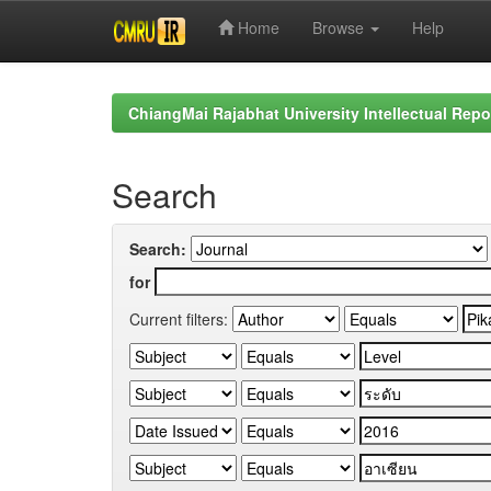
Home
Browse
Help
Skip
navigation
ChiangMai Rajabhat University Intellectual Repo
Search
Search:
for
Current filters: