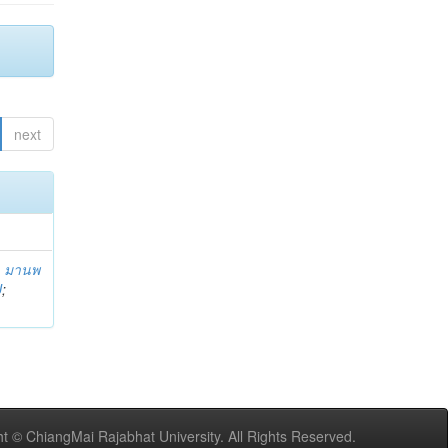
next
;
มานพ
U
;
t © ChiangMai Rajabhat University. All Rights Reserved.