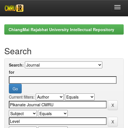
Skip
navigation
ChiangMai Rajabhat University Intellectual Repository
Search
Search:
for
Current filters: