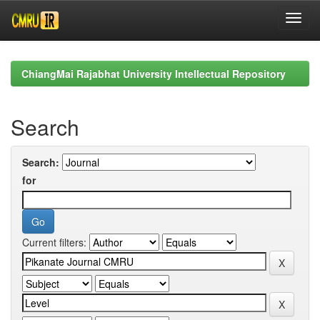
Skip
navigation
ChiangMai Rajabhat University Intellectual Repository
Search
Search:
for
Current filters: