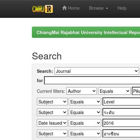
Home
Browse
Help
Skip
navigation
ChiangMai Rajabhat University Intellectual Repo
Search
Search:
for
Current filters: