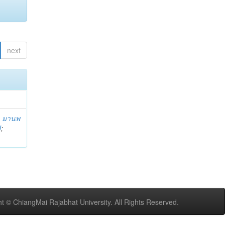
next
;
มานพ
U
;
t © ChiangMai Rajabhat University. All Rights Reserved.