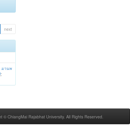
next
;
มานพ
U
;
t © ChiangMai Rajabhat University. All Rights Reserved.