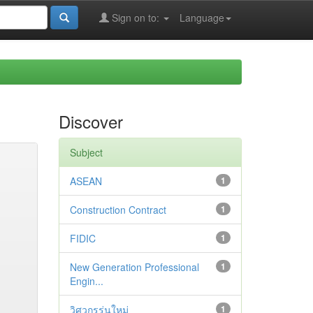
Sign on to:
Language
Discover
Subject
ASEAN
1
Construction Contract
1
FIDIC
1
New Generation Professional
1
Engin...
วิศวกรรุ่นใหม่
1