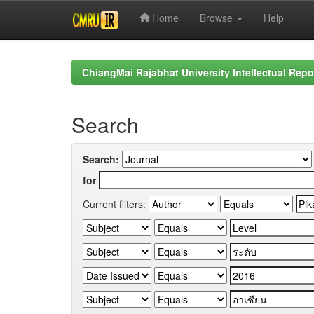
Home
Browse
Help
Skip
navigation
ChiangMai Rajabhat University Intellectual Repo
Search
Search:
for
Current filters: