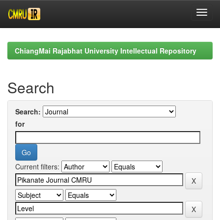
Skip
navigation
ChiangMai Rajabhat University Intellectual Repository
Search
Search:
for
Current filters: