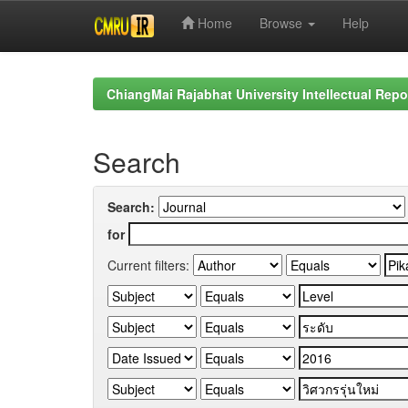
Home
Browse
Help
Skip
navigation
ChiangMai Rajabhat University Intellectual Repo
Search
Search:
for
Current filters: