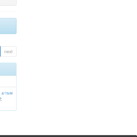
next
;
มานพ
U
;