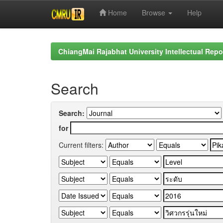
Home
Browse
Help
Skip
navigation
ChiangMai Rajabhat University Intellectual Repo
Search
Search:
for
Current filters: