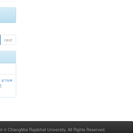
next
;
มานพ
U
;
t © ChiangMai Rajabhat University. All Rights Reserved.