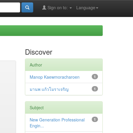
Sign on to:
Language
Discover
Author
Manop Kaewmoracharoen
1
มานพ แก้วโมราเจริญ
1
Subject
New Generation Professional
1
Engin...