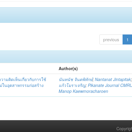
previous
1
Author(s)
มคิดเห็นเกี่ยวกับการใช้
นันทนัช จินตพิทักษ์
;
Nantanat Jintapitak
่ในอุตสาหกรรมก่อสร้าง
แก้วโมราเจริญ
;
Pikanate Journal CMR
Manop Kaewmoracharoen
Copyrigh