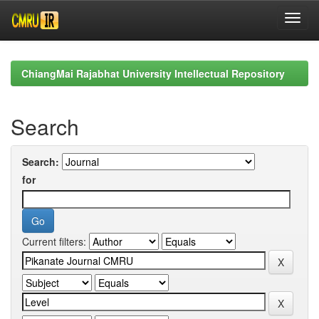
Skip
navigation
ChiangMai Rajabhat University Intellectual Repository
Search
Search:
for
Current filters: