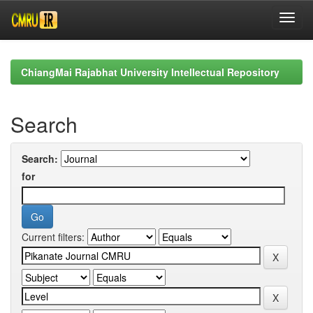
Skip
navigation
ChiangMai Rajabhat University Intellectual Repository
Search
Search:
for
Current filters: