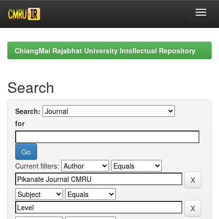
Skip
navigation
ChiangMai Rajabhat University Intellectual Repository
Search
Search:
for
Current filters: