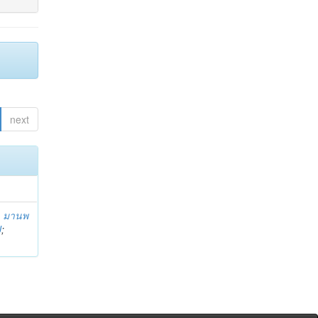
next
;
มานพ
U
;