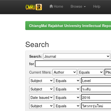
Home
Browse
Help
Skip
navigation
ChiangMai Rajabhat University Intellectual Repo
Search
Search:
for
Current filters: