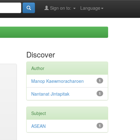
Sign on to:
Language
Discover
Author
Manop Kaewmoracharoen
1
Nantanat Jintapitak
1
Subject
ASEAN
1