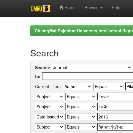
Home
Browse
Help
Skip
navigation
ChiangMai Rajabhat University Intellectual Repo
Search
Search:
for
Current filters: