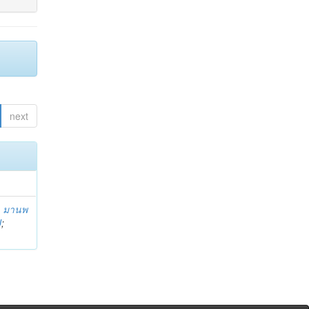
next
;
มานพ
U
;