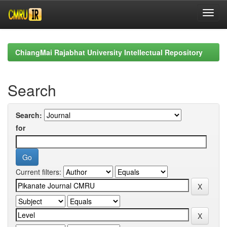
Skip
navigation
ChiangMai Rajabhat University Intellectual Repository
Search
Search:
for
Current filters: