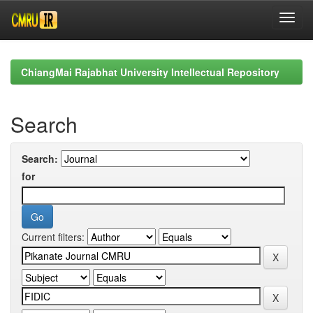
Skip
navigation
ChiangMai Rajabhat University Intellectual Repository
Search
Search:
for
Current filters: