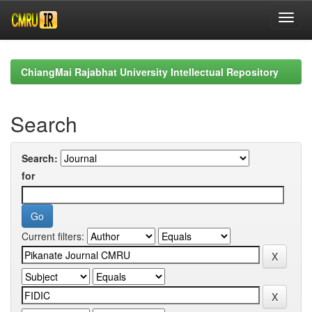
Skip
navigation
ChiangMai Rajabhat University Intellectual Repository
Search
Search:
for
Current filters: