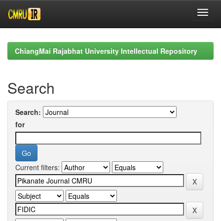
Skip
navigation
ChiangMai Rajabhat University Intellectual Repository
Search
Search:
for
Current filters: