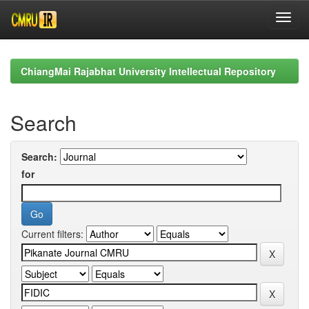
Skip
navigation
ChiangMai Rajabhat University Intellectual Repository
Search
Search:
for
Current filters: