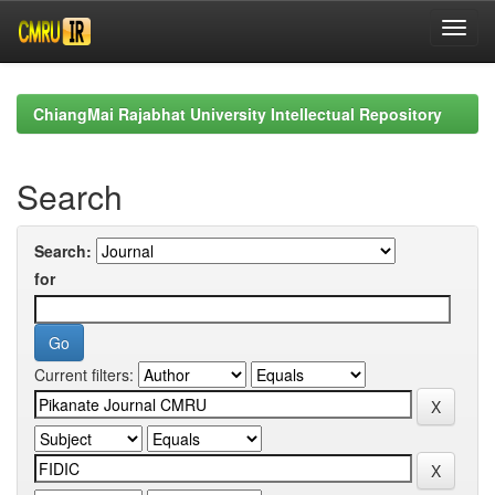
Skip
navigation
ChiangMai Rajabhat University Intellectual Repository
Search
Search:
for
Current filters: