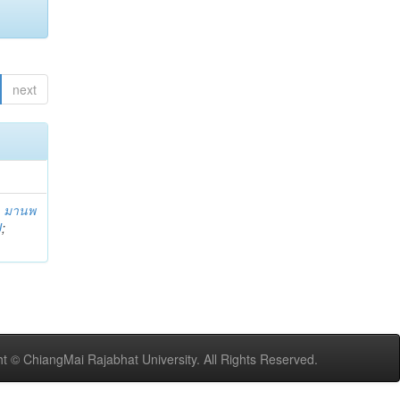
next
;
มานพ
U
;
t © ChiangMai Rajabhat University. All Rights Reserved.