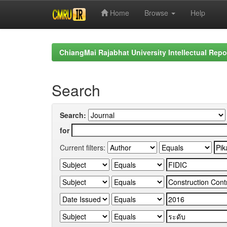
Home
Browse
Help
Skip
navigation
ChiangMai Rajabhat University Intellectual Repo
Search
Search:
for
Current filters: