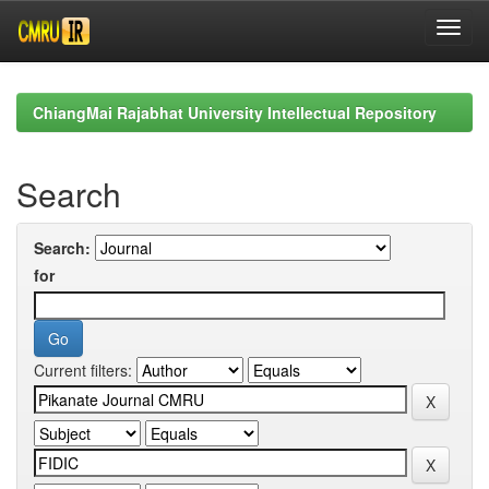
Skip
navigation
ChiangMai Rajabhat University Intellectual Repository
Search
Search:
for
Current filters: