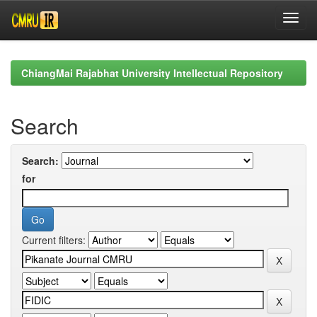
Skip
navigation
ChiangMai Rajabhat University Intellectual Repository
Search
Search:
for
Current filters: