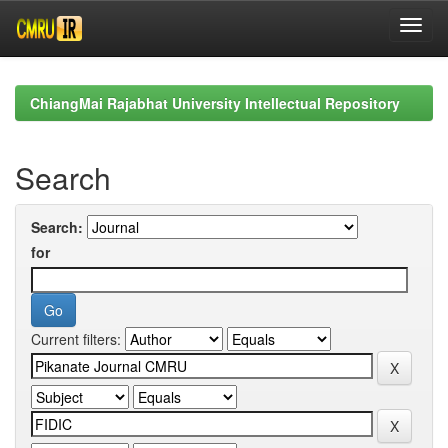
Skip
navigation
ChiangMai Rajabhat University Intellectual Repository
Search
Search:
for
Current filters: