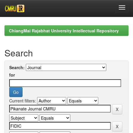
Skip
navigation
ChiangMai Rajabhat University Intellectual Repository
Search
Search:
for
Current filters: