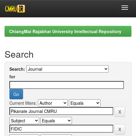
Skip
navigation
ChiangMai Rajabhat University Intellectual Repository
Search
Search:
for
Current filters: